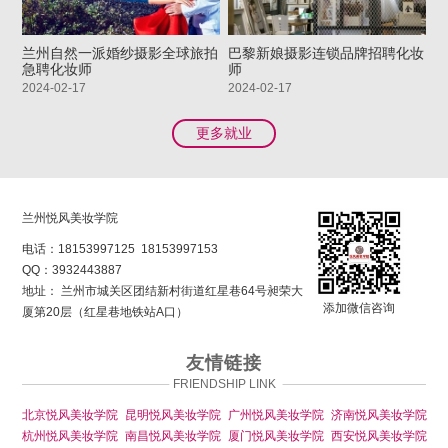
兰州自然一派婚纱摄影全球旅拍
巴黎新娘摄影连锁品牌招聘化妆
急聘化妆师
师
2024-02-17
2024-02-17
更多就业
兰州悦风美妆学院
电话：
18153997125
18153997153
QQ：
3932443887
地址： 兰州市城关区团结新村街道红星巷64号昶荣大
添加微信咨询
厦第20层（红星巷地铁站A口）
友情链接
FRIENDSHIP LINK
北京悦风美妆学院
昆明悦风美妆学院
广州悦风美妆学院
济南悦风美妆学院
杭州悦风美妆学院
南昌悦风美妆学院
厦门悦风美妆学院
西安悦风美妆学院